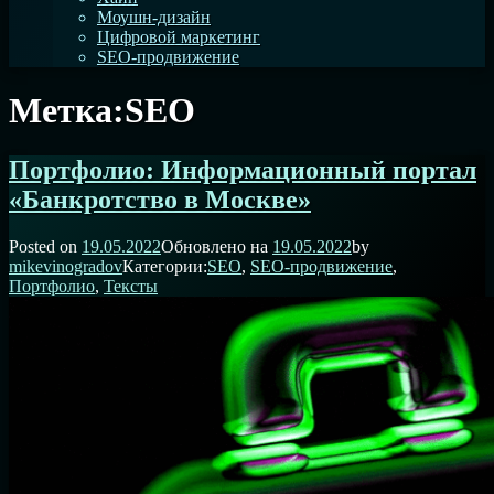
Моушн-дизайн
Цифровой маркетинг
SEO-продвижение
Метка:
SEO
Портфолио: Информационный портал
«Банкротство в Москве»
Posted on
19.05.2022
Обновлено на
19.05.2022
by
mikevinogradov
Категории:
SEO
,
SEO-продвижение
,
Портфолио
,
Тексты