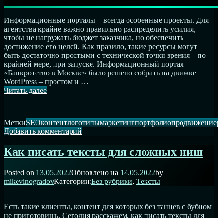
Информационные порталы – всегда особенные проекты. Для
агентства крайне важно правильно распределить усилия,
чтобы не нагружать бюджет заказчика, но обеспечить
достижение его целей. Как правило, такие ресурсы могут
быть достаточно простыми с технической точки зрения – по
крайней мере, при запуске. Информационный портал
«Банкротство в Москве» было решено собрать на движке
WordPress – простом и …
Портфолио:
Читать далее
Информационный
портал
«Банкротство
Метки
SEO
контент
логотипы
маркетинг
портфолио
продвижение
в
к
Добавить комментарий
Москве»
записи
Портфолио:
Как писать тексты для сложных ниш
Информационный
портал
Posted on
13.05.2022
Обновлено на
14.05.2022
by
«Банкротство
mikevinogradov
Категории:
Без рубрики
,
Тексты
в
Москве»
Есть такие клиенты, контент для которых без танцев с бубном
не приготовишь. Сегодня расскажем, как писать тексты для