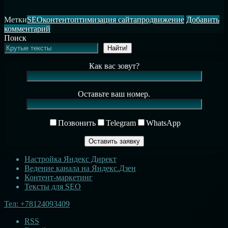
для
SEO
Метки
SEO
контент
оптимизация сайта
продвижение
Добавить
в
к
комментарий
2022
записи
Поиск
году
Что
Найти!
важно
для
Как вас зовут?
SEO
в
2022
Оставьте ваш номер.
году
Позвонить
Telegram
WhatsApp
Настройка Яндекс Директ
Ведение канала на Яндекс.Дзен
Контент-маркетинг
Тексты для SEO
Тел:
+78124093409
RSS