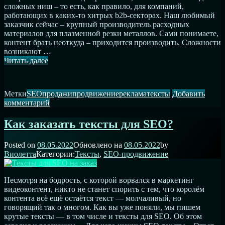
сложных ниш – то есть, как правило, для компаний,
работающих в каких-то хитрых b2b-секторах. Наш любимый
заказчик сейчас – крупный производитель расходных
материалов для плазменной резки металлов. Сами понимаете,
контент брать неоткуда – приходится производить. Сложности
возникают …
Как
Читать далее
писать
тексты
для
Метки
SEO
продажи
продвижение
реклама
тексты
Добавить
сложных
к
комментарий
ниш
записи
Как
Как заказать тексты для SEO?
писать
тексты
Posted on
08.05.2022
Обновлено на
08.05.2022
by
для
Виолетта
Категории:
Тексты
,
SEO-продвижение
сложных
ниш
Несмотря на бодрость, с которой ворвался в маркетинг
видеоконтент, никто не станет спорить с тем, что королём
контента всё ещё остаётся текст — молчаливый, но
говорящий так о многом. Как вы уже поняли, мы пишем
крутые тексты — в том числе и тексты для SEO. Об этом