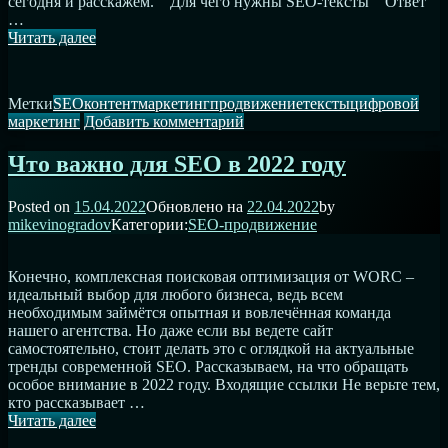
сегодня и расскажем.⁣⁣⠀ Для чего нужны SEO-тексты⁣⁣⠀ Ответ
…
Как
Читать далее
заказать
тексты
для
Метки
SEO
контент
маркетинг
продвижение
тексты
цифровой
SEO?
к
маркетинг
Добавить комментарий
записи
Как
Что важно для SEO в 2022 году
заказать
тексты
Posted on
15.04.2022
Обновлено на
22.04.2022
by
для
mikevinogradov
Категории:
SEO-продвижение
SEO?
Конечно, комплексная поисковая оптимизация от WORC –
идеальный выбор для любого бизнеса, ведь всем
необходимым займётся опытная и вовлечённая команда
нашего агентства. Но даже если вы ведете сайт
самостоятельно, стоит делать это с оглядкой на актуальные
тренды современной SEO. Рассказываем, на что обращать
особое внимание в 2022 году. Входящие ссылки Не верьте тем,
кто рассказывает …
Что
Читать далее
важно