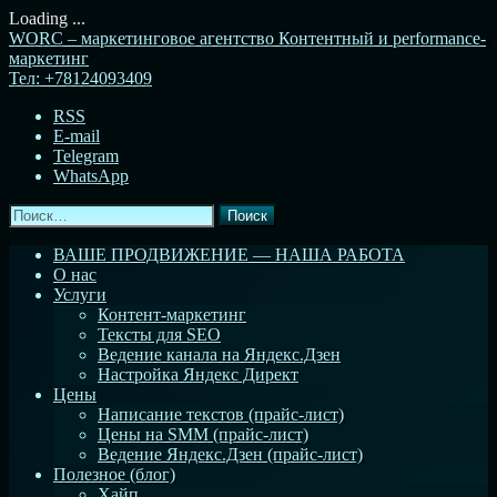
Loading ...
Перейти
WORC – маркетинговое агентство
Контентный и performance-
к
маркетинг
содержимому
Тел:
+78124093409
RSS
E-mail
Telegram
WhatsApp
Найти:
ВАШЕ ПРОДВИЖЕНИЕ — НАША РАБОТА
О нас
Услуги
Контент-маркетинг
Тексты для SEO
Ведение канала на Яндекс.Дзен
Настройка Яндекс Директ
Цены
Написание текстов (прайс-лист)
Цены на SMM (прайс-лист)
Ведение Яндекс.Дзен (прайс-лист)
Полезное (блог)
Хайп