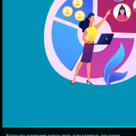
⁣⁣⠀Когда мы начинаем новое дело, нам кажется, что наши