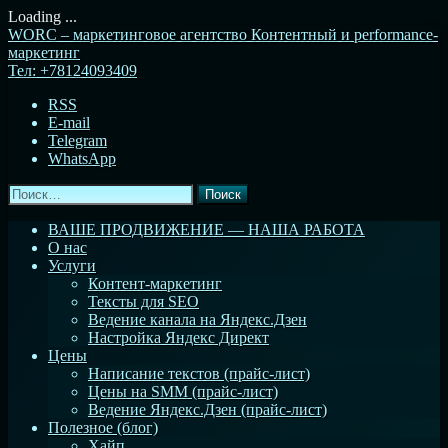
Loading ...
Перейти
WORC – маркетинговое агентство
Контентный и performance-
к
маркетинг
содержимому
Тел:
+78124093409
RSS
E-mail
Telegram
WhatsApp
Найти:
ВАШЕ ПРОДВИЖЕНИЕ — НАША РАБОТА
О нас
Услуги
Контент-маркетинг
Тексты для SEO
Ведение канала на Яндекс.Дзен
Настройка Яндекс Директ
Цены
Написание текстов (прайс-лист)
Цены на SMM (прайс-лист)
Ведение Яндекс.Дзен (прайс-лист)
Полезное (блог)
Хайп