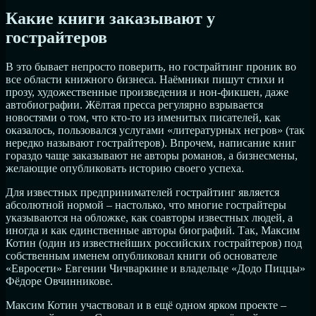
Какие книги заказывают у
гострайтеров
В это бывает непросто поверить, но гострайтинг проник во
все области книжного бизнеса. Наёмники пишут стихи и
прозу, художественные произведения и нон-фикшен, даже
автобиографии. Жёлтая пресса регулярно взрывается
новостями о том, что кто-то из именитых писателей, как
оказалось, пользовался услугами «литературных негров» (так
нередко называют гострайтеров). Впрочем, написание книг
гораздо чаще заказывают не авторы романов, а бизнесмены,
желающие опубликовать историю своего успеха.
Для известных предпринимателей гострайтинг является
абсолютной нормой – настолько, что многие гострайтеры
указываются на обложке, как соавторы известных людей, а
иногда и как единственные авторы биографий. Так, Максим
Котин (один из известнейших российских гострайтеров) под
собственным именем опубликовал книги об основателе
«Евросети» Евгении Чичваркине и владельце «Додо Пиццы»
Фёдоре Овчинникове.
Максим Котин участвовал и в ещё одном ярком проекте –