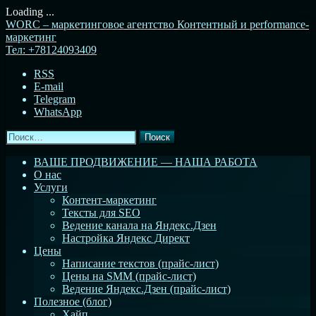
Loading ...
Перейти
WORC – маркетинговое агентство
Контентный и performance-
к
маркетинг
содержимому
Тел:
+78124093409
RSS
E-mail
Telegram
WhatsApp
Найти:
ВАШЕ ПРОДВИЖЕНИЕ — НАША РАБОТА
О нас
Услуги
Контент-маркетинг
Тексты для SEO
Ведение канала на Яндекс.Дзен
Настройка Яндекс Директ
Цены
Написание текстов (прайс-лист)
Цены на SMM (прайс-лист)
Ведение Яндекс.Дзен (прайс-лист)
Полезное (блог)
Хайп