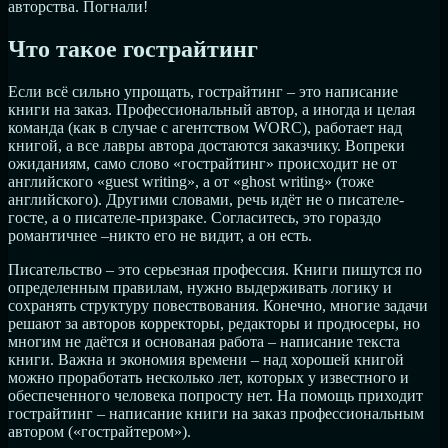
авторства. Погнали!
Что такое гострайтинг
Если всё сильно упрощать, гострайтинг – это написание
книги на заказ. Профессиональный автор, а иногда и целая
команда (как в случае с агентством WORC), работает над
книгой, а все лавры автора достаются заказчику. Вопреки
ожиданиям, само слово «гострайтинг» происходит не от
английского «guest writing», а от «ghost writing» (тоже
английского). Другими словами, речь идёт не о писателе-
госте, а о писателе-призраке. Согласитесь, это гораздо
романтичнее –никто его не видит, а он есть.
Писательство – это серьезная профессия. Книги пишутся по
определенным правилам, нужно выдерживать логику и
сохранять структуру повествования. Конечно, многие задачи
решают за авторов корректоры, редакторы и продюсеры, но
многим не даётся и основаная работа – написание текста
книги. Важна и экономия времени – над хорошей книгой
можно проработать несколько лет, которых у известного и
обеспеченного человека попросту нет. На помощь приходит
гострайтинг – написание книги на заказ профессиональным
автором («гострайтером»).