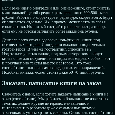
Если речь идёт о биографии или бизнес-книге, стоит считать
минимальной ценой средних размеров книги 300-500 тысяч
рублей. Работы по корректуре и редактуре, скорее всего, будут
оплачиваться отдельно. Их, впрочем, может взять на себя и
издательство. Именитый гострайтер не начинает разговор,
если ему не готовы заплатить более миллиона рублей.
Дешевле всего стоят недорогие нон-фикшен книги под
неизвестных авторов. Иногда они выходят и под именами
гострайтеров. В чём же гострайтинг, спросите вы?
Издательству не так важно, под чьим авторством выйдет
книга о чае для похудения или видах воя ездовых собак – вот
и покупает оно тексты вместе с автором. Это тоже
гострайтинг – одно из самых недорогих его направлений.
Подобная книжка может стоить даже 50-70 тысяч рублей.
Заказать написание книги на заказ
Свяжитесь с нами, если хотите заказать написание книги на
заказ (гострайтинг). Мы работаем в большинстве известных
тематик, делаем крутые интервью, ненавязчиво и
интеллигентно работаем даже с самыми именитыми
заказчиками, умеем хранить секреты. Стоимость гострайтинга