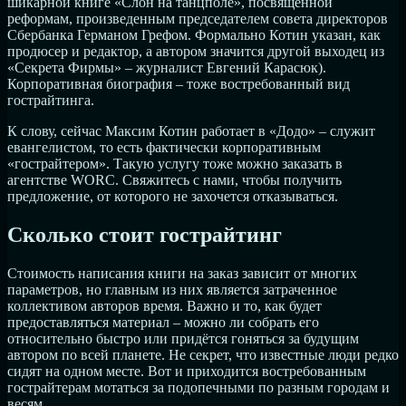
шикарной книге «Слон на танцполе», посвящённой
реформам, произведенным председателем совета директоров
Сбербанка Германом Грефом. Формально Котин указан, как
продюсер и редактор, а автором значится другой выходец из
«Секрета Фирмы» – журналист Евгений Карасюк).
Корпоративная биография – тоже востребованный вид
гострайтинга.
К слову, сейчас Максим Котин работает в «Додо» – служит
евангелистом, то есть фактически корпоративным
«гострайтером». Такую услугу тоже можно заказать в
агентстве WORC. Свяжитесь с нами, чтобы получить
предложение, от которого не захочется отказываться.
Сколько стоит гострайтинг
Стоимость написания книги на заказ зависит от многих
параметров, но главным из них является затраченное
коллективом авторов время. Важно и то, как будет
предоставляться материал – можно ли собрать его
относительно быстро или придётся гоняться за будущим
автором по всей планете. Не секрет, что известные люди редко
сидят на одном месте. Вот и приходится востребованным
гострайтерам мотаться за подопечными по разным городам и
весям.